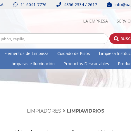
BA
11 6041-7776
4856 2334 / 2617
info@pa
LA EMPRESA
SERVIC
BUSC
Elementos de Limpieza
Cuidado de Pisos
Limpieza Instituc
o
Lámparas e Iluminación
Productos Descartables
Produc
LIMPIADORES
LIMPIAVIDRIOS