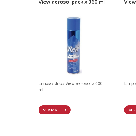
View aerosol pack x 360 ml
View 
Limpiavidrios View aerosol x 600
Limpia
ml.
VER MÁS
VE