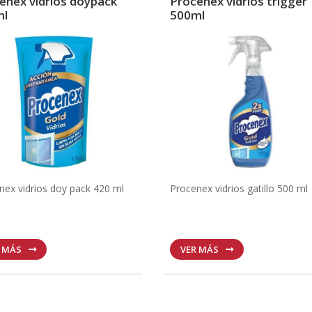
enex vidrios doypack
Procenex vidrios trigger
ml
500ml
nex vidrios doy pack 420 ml
Procenex vidrios gatillo 500 ml
R MÁS
VER MÁS