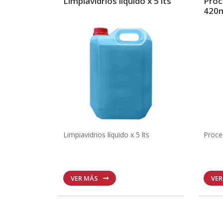
Limpiavidrios líquido x 5 lts
Proc
420
Limpiavidrios líquido x 5 lts
Proce
VER MÁS
VE