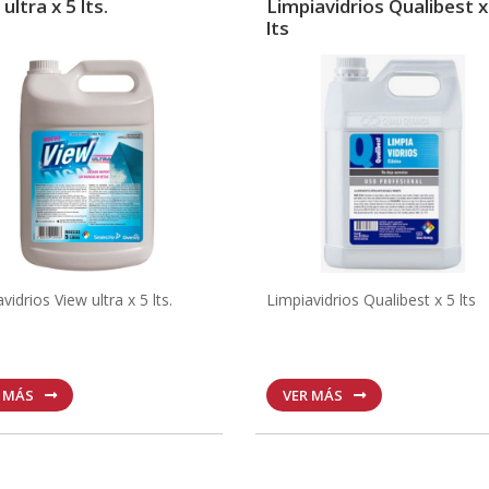
ultra x 5 lts.
Limpiavidrios Qualibest x
lts
vidrios View ultra x 5 lts.
Limpiavidrios Qualibest x 5 lts
R MÁS
VER MÁS