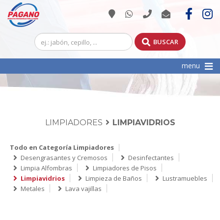
BUSCAR
Toggle
menu
navigation
LIMPIADORES
LIMPIAVIDRIOS
Todo en Categoría Limpiadores
Desengrasantes y Cremosos
Desinfectantes
Limpia Alfombras
Limpiadores de Pisos
Limpiavidrios
Limpieza de Baños
Lustramuebles
Metales
Lava vajillas