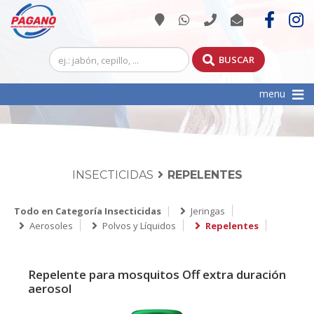
BUSCAR
Toggle
menu
navigation
INSECTICIDAS
REPELENTES
Todo en Categoría Insecticidas
Jeringas
Aerosoles
Polvos y Líquidos
Repelentes
Repelente para mosquitos Off extra duración
aerosol